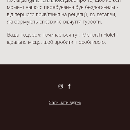
Команда @
menorah.hotel
дбає про те, щоб кожен
момент вашого перебування був бездоганним -
від першого привітання на рецепції, до деталей,
які формують справжнє відчуття турботи.
Ваша подорож починається тут. Menorah Hotel -
ідеальне місце, щоб зробити її особливою.
Залишити відгук