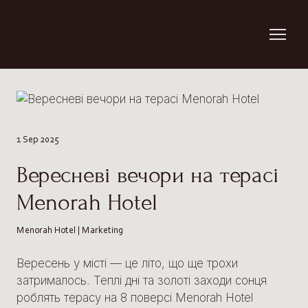
1 Sep 2025
Вересневі вечори на терасі
Menorah Hotel
Menorah Hotel | Marketing
Вересень у місті — це літо, що ще трохи
затрималось. Теплі дні та золоті заходи сонця
роблять терасу на 8 поверсі Menorah Hotel